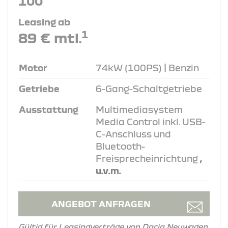
100
Leasing ab
1
89 € mtl.
Motor
74kW (100PS) | Benzin
Getriebe
6-Gang-Schaltgetriebe
Ausstattung
Multimediasystem
Media Control inkl. USB-
C-Anschluss und
Bluetooth-
Freisprecheinrichtung
,
u.v.m.
ANGEBOT ANFRAGEN
Gültig für Leasingverträge von Dacia Neuwagen