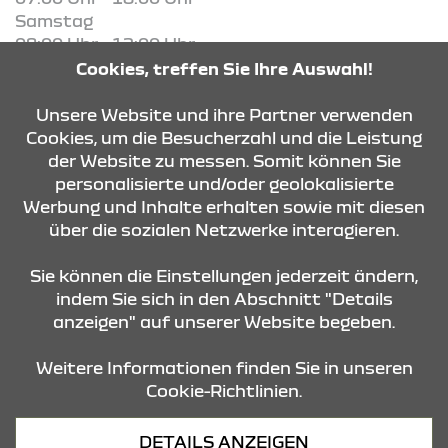
Samstag
08:00 Uhr - 12:00 Uhr
Cookies, treffen Sie Ihre Auswahl!
KONTAKT & ANFAHRT
Unsere Website und ihre Partner verwenden
Cookies, um die Besucherzahl und die Leistung
der Website zu messen. Somit können Sie
personalisierte und/oder geolokalisierte
ÖFFNUNGSZEITEN
Werbung und Inhalte erhalten sowie mit diesen
über die sozialen Netzwerke interagieren.
STANDORTE
Sie können die Einstellungen jederzeit ändern,
indem Sie sich in den Abschnitt "Details
anzeigen" auf unserer Website begeben.
Weitere Informationen finden Sie in unseren
Cookie-Richtlinien.
Datenschutz
DETAILS ANZEIGEN